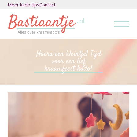
Meer kado tips
Contact
Hoera een kleintje! Tijd
voor een lief
kraamfeest-kado!