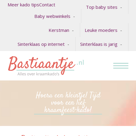
Meer kado tips
Contact
Top baby sites
Baby webwinkels
Kerstman
Leuke moeders
Sinterklaas op internet
Sinterklaas is jarig
Hoera een kleintje! Tijd
voor een lief
kraamfeest-kado!